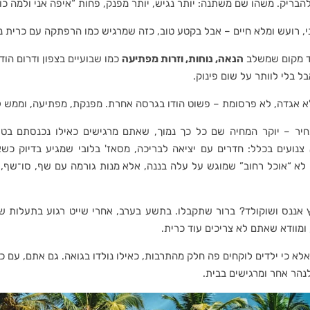
הבריק. משהו שם משתנה: יותר נגיש, יותר מפנק, פחות “איפה אני ולמה כול
ני, רועש ומלא חיים – אבל בקטע טוב, כזה שמרגיש כמו הרפתקה עם כרית נ
וד מקום שמשלב
הנאה, נוחות, וזרות מפתיעה
כמו שבועיים בצפון ודרום הוד
 בלי לוותר על שום פינוק.
לא אגדה, לא פרסומת – פשוט הודו בגרסה אחרת. מפנקת, מפתיעה, וממש 
יר – יוקר המחיה שם כל כך נמוך, שאתם מרגישים כאילו נכנסתם בט
 צנועים בכלל: חדרים עם יציאה לבריכה, מסאז' בלובי שמגיע בדיוק כש
א “אוכל רחוב” שמוגש על עלה בננה, אלא מנות גורמה עם שף, סו־שף, ו
ץ אננס ושוקולד? ברור שתקבלו. בתשע בערב, אחרי שייט רגוע בתעלות ש
 ומוודא שאתם לא צריכים עוד כרית.
לא כי ילדים לוקחים פה חלק מהתרבות, כאילו נולדו בגואה. גם אתם, עם כל
נהר אחר ומרגישים בבית.