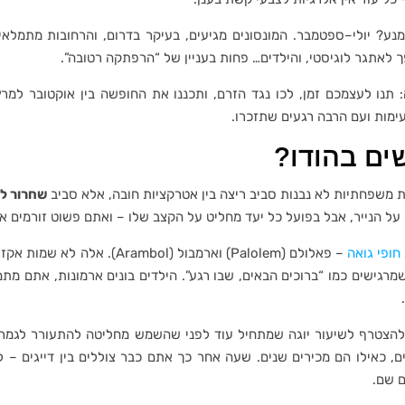
מנע? יולי–ספטמבר. המונסונים מגיעים, בעיקר בדרום, והרחובות מתמלא
לאתגר לוגיסטי, והילדים… פחות בעניין של “הרפתקה רטובה”.
תנו לעצמכם זמן, לכו נגד הזרם, ותכננו את החופשה בין אוקטובר למרץ.
ימות ועם הרבה רגעים שתזכרו.
ים בהודו?
ות משפחתיות לא נבנות סביב ריצה בין אטרקציות חובה, אלא סביב
שחרור ל
על הנייר, אבל בפועל כל יעד מחליט על הקצב שלו – ואתם פשוט זורמים אי
חופי גואה
– פאלולם (Palolem) וארמבול (ol
שמרגישים כמו “ברוכים הבאים, שבו רגע”. הילדים בונים ארמונות, אתם מ
הצטרף לשיעור יוגה שמתחיל עוד לפני שהשמש מחליטה להתעורר לגמרי. 
ים, כאילו הם מכירים שנים. שעה אחר כך אתם כבר צוללים בין דייגים –
 שם.