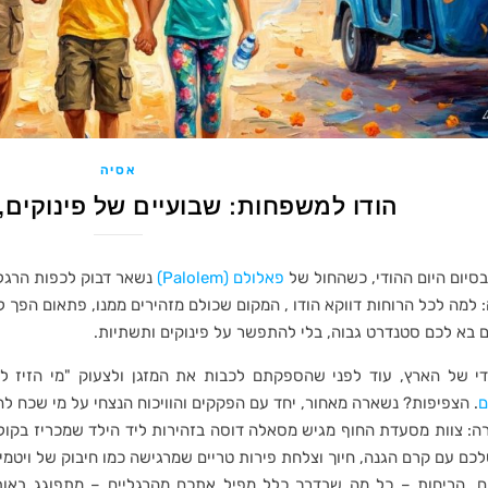
אסיה
הודו למשפחות: שבועיים של פינוקים,
סיום היום ההודי, כשהחול של
פאלולם (Palolem)
נשאר דבוק לכפות הרגלי
למה לכל הרוחות דווקא הודו , המקום שכולם מזהירים ממנו, פתאום הפך ל
אם בא לכם סטנדרט גבוה, בלי להתפשר על פינוקים ותשתיות.
י של הארץ, עוד לפני שהספקתם לכבות את המזגן ולצעוק "מי הזיז 
ם
. הצפיפות? נשארה מאחור, יחד עם הפקקים והוויכוח הנצחי על מי שכח לה
ה: צוות מסעדת החוף מגיש מסאלה דוסה בזהירות ליד הילד שמכריז בקול ג
כם עם קרם הגנה, חיוך וצלחת פירות טריים שמרגישה כמו חיבוק של ויטמינ
, הריחות – כל מה שבדרך כלל מפיל אתכם מהרגליים – מתפוגג באות