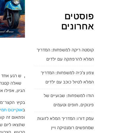
פוסטים
אחרונים
קוסטה ריקה למשפחות: המדריך
המלא להרפתקה עם ילדים
צפון צ'כיה למשפחות: המדריך
ש רגע אחד ב
י
המלא לטיול כוכב עם ילדים
שאלה קטנה: 
הגיון, אפילו 
הודו למשפחות: שבועיים של
בקיץ הקצר־מד
פינוקים, חופים וטעמים
ב
אוקיינוס חמי
ופתאום זה קור
עמק דורו: המדריך המלא לזוגות
שתצאו ליום של
שמחפשים רומנטיקה ויין
הרעש, הצבעים