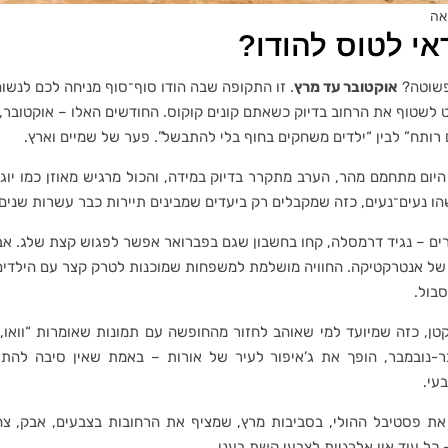
אה
אי לטוס להודו?
פשוטה?
אוקטובר עד מרץ
. זו התקופה שבה הודו סוף־סוף מניחה לכם לנשום.
 לשטוף את הרחוב בדיוק כשאתם קונים קוקוס. החודשים האלו – אוקטובר, 
 רותח” לבין “ילדים משחקים בחוף בלי להתבשל”. פער של שמיים וארץ.
היום מתחמם מהר, הערב מתקרר בדיוק במידה, והכול מרגיש מאוזן כמו יוג
ו נעים־נעים, כזה שמקבלים רק ביעדים שמבינים תיירות כבר עשרות שנים.
רים – נגיד דרמסלה, קחו בחשבון שגם בפברואר אפשר לפגוש קצת שלג. אב
של אנטרקטיקה. החוויה מושלמת למשפחות שמוכנות לטרק קצר עם הילדים, 
סבול.
קטן, כזה שמיועד למי שאוהב לחזור מהחופשה עם תמונות שאומרות “וואו,
בר-נובמבר, הופך את ג’איפור לעיר של אורות – באמת שאין סיבה ל
עי.
 את פסטיבל ההולי, בסביבות מרץ, שמציף את הרחובות בצבעים, אבק, צח
 כל עוד אין אלרגיות לצבעי קשת בענן.