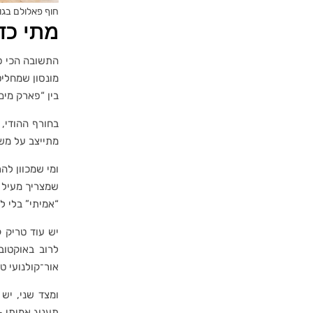
חוף פאלולם בגו
מתי כד
התשובה הכי 
מונסון שמחליט
בין “פארק מים
בחורף ההודי, 
מתייצב על משה
ומי שמכוון לה
שמצריך מעיל 
“אמיתי” בלי ל
יש עוד טריק 
לרוב באוקטו
אור־קולנועי טב
ומצד שני, יש
תענוג אמיתי –