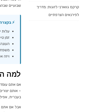
שבועיים שבהם 
קרקס גווארני לזוגות: מדריך
לפירנאים הצרפתיים
⚡ בקצרה
עלות יומית למשפחה
זמן טיסה מישרא
העונה 
משפחות
ויזה א
למה הו
אם אתם עומדים
– אותם יצורים
בעברית, אפילו
אבל אם אתם 