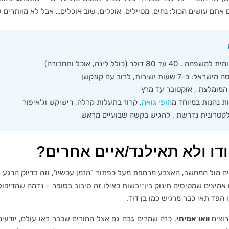
אתם עושים הכול: נחים, מטיילים, אוכלים, שוב אוכלים… אבל לא מוותרים 
 , 40 עד 80 דולר (כולל לינה, אוכל ותחבורה)
ל: כ-7 שעות ישירות, לרוב עם קונקשן
המומלצת , אוקטובר עד מרץ
 נהנות במיוחד מ
חופי גואה
, קרוז בתעלות קרלה, רישיקש וג'איפור
לקטרונית נדרשת , להגיש בקשה שבועיים מראש
דו ולא תאילנד/איים אחרים?
 מול המחשב, האצבע מרחפת מעל כפתור “הזמן עכשיו”, וזה בדיוק הרגע ש
 אמיצים שמטיסים תינוק בין־יבשות כאילו זה סיבוב בסופר – נדמה שהדיפ
 הפד תאי כבר מרגיש כמו בן דוד.
רוצים
וואו אמיתי
, כזה שמרים גבה גם אצל ההורים שכבר ראו עולם, יודעים