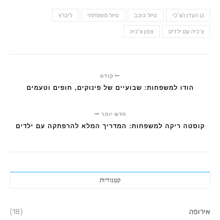
גן העדן הצ'כי
טיול כוכב
טיול משפחתי
ליברץ
צ'כיה עם ילדים
צפון צ'כיה
קודם
הודו למשפחות: שבועיים של פינוקים, חופים וטעמים
חדש יותר
קוסטה ריקה למשפחות: המדריך המלא להרפתקה עם ילדים
קטגוריות
אירופה
(18)