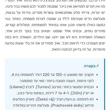
הילדים כבר מבקשים את הטלפון. צפון צ'כיה הוא סיפור אחר לגמרי.
פה אין תורים למוזיאון ואין כיכר שמנסה למכור לכם משהו בכל פינה.
יש יערות, צריחי סלע שמתנשאים עשרות מטרים, טירות על גבעות,
ומגלשת הרים שגורמת לילד בן שמונה לצרוח משמחה. האזור בנוי
כמעט כאילו מישהו תכנן אותו במיוחד למשפחות: מסלולים קצרים,
מחירים נוחים, ובסיס אחד שממנו יוצאים בכל בוקר לכיוון אחר.
השאלה האמיתית היא לא אם ייהנו שם הילדים. השאלה היא כמה
ימים תצטרכו כדי לראות הכל, ואיך מסדרים את זה בלי שעות נסיעה
מיותרות. על זה בדיוק הכתבה הזאת.
⚡ בקצרה
תקציב יומי ממוצע: כ-120 עד 220 דולר למשפחה בת 4,
לפני טיסות. העונה הטובה ביותר: מאי עד ספטמבר.
הבסיס המעשי ביותר: טורנוב (Turnov), ליברץ (Liberec)
או ייצ'ין (Jičín), ל-4 עד 7 לילות, בשיטת טיולי כוכב.
לא לפספס: גן העדן הצ'כי (Český ráj), פארק הסלעים
פרחוב (Prachovské skály), ומגלשת ההרים במלאדה