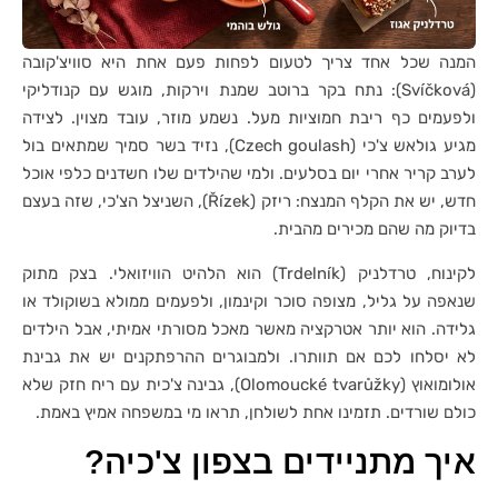
המנה שכל אחד צריך לטעום לפחות פעם אחת היא סוויצ'קובה
(Svíčková): נתח בקר ברוטב שמנת וירקות, מוגש עם קנודליקי
ולפעמים כף ריבת חמוציות מעל. נשמע מוזר, עובד מצוין. לצידה
מגיע גולאש צ'כי (Czech goulash), נזיד בשר סמיך שמתאים בול
לערב קריר אחרי יום בסלעים. ולמי שהילדים שלו חשדנים כלפי אוכל
חדש, יש את הקלף המנצח: ריזק (Řízek), השניצל הצ'כי, שזה בעצם
בדיוק מה שהם מכירים מהבית.
לקינוח, טרדלניק (Trdelník) הוא הלהיט הוויזואלי. בצק מתוק
שנאפה על גליל, מצופה סוכר וקינמון, ולפעמים ממולא בשוקולד או
גלידה. הוא יותר אטרקציה מאשר מאכל מסורתי אמיתי, אבל הילדים
לא יסלחו לכם אם תוותרו. ולמבוגרים ההרפתקנים יש את גבינת
אולומואוץ (Olomoucké tvarůžky), גבינה צ'כית עם ריח חזק שלא
כולם שורדים. תזמינו אחת לשולחן, תראו מי במשפחה אמיץ באמת.
איך מתניידים בצפון צ'כיה?