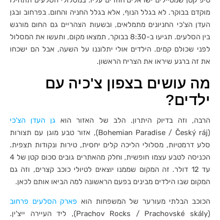
טיפ קטן שמטיילים ישראלים חוזרים עליו: במסלולי הסלעים תתחילו
מוקדם בבוקר. לא בגלל הנוף, אלא בגלל החניה והחום. בפרחוב ובגן
העדן הצ'כי החניונים מתמלאים, ובשעות הצהריים גם החום מורגש
בין הסלעים. תגיעו ב-8:30 בבוקר, תמצאו מקום, ותעשו את המסלול
לפני שכולם קמים. הילדים אולי יתלוננו על השעה, אבל הם ישכחו
את זה ברגע שיראו את הצריח הראשון.
מה עושים בצפון צ'כיה עם
ילדים?
הרבה, וזה בדיוק היתרון. הלב של האזור הוא
גן העדן הצ'כי
(Bohemian Paradise / Český ráj), אזור טבע מוגן עם תצורות
סלע דרמטיות, מסלולי הליכה קלים יחסית, טירות ונקודות תצפית.
הכניסה לטבע עצמו חופשית, וחלק מהאתרים גובים סכום קטן של 4
עד 12 דולר. זה המקום שממנו יוצאים לטיולי כוכב קצרים, וזה גם
המקום שבו הילדים מבינים בפעם הראשונה למה הביאו אותם לכאן.
הכוכב הבלתי מעורער של המשפחות הוא
פארק הסלעים פרחוב
(Prachov Rocks / Prachovské skály), ליד העיירה ייצ'ין.