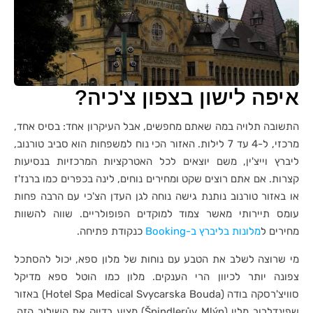
איפה לישון בצפון צ'כיה?
התשובה תלויה במה שאתם מחפשים, אבל העיקרון אחד: בסיס אחד,
מרכזי, ל-4 עד 7 לילות. האזור הכי נוח למשפחות הוא סביב טורנוב,
ליברץ וייצ'ין, משם יוצאים לכל האטרקציות המרכזיות בנסיעות
קצרות. אם אתם רוצים שקט ומחירים נוחים, לינה בכפרים כמו ברנז'ז
או באזור טורנוב נותנת גישה נוחה לגן העדן הצ'כי עם הרבה פחות
עומס תיירותי מאשר צמוד למוקדים הפופולריים. שווה להשוות
מחירים ל
מלונות בליברץ ב-Booking
כנקודת פתיחה.
מי שרוצה לשלב את הטבע עם נוחות של מלון ספא, יכול להסתכל
צפונה יותר לכיוון הרי הענקים. מלון כמו הוטל ספא מדיקל
סוויצ'רסקה בודה (Hotel Spa Medical Svycarska Bouda) באזור
שפינדלרוב מלין (Špindlerův Mlýn) מציע בדיוק את השילוב הזה,