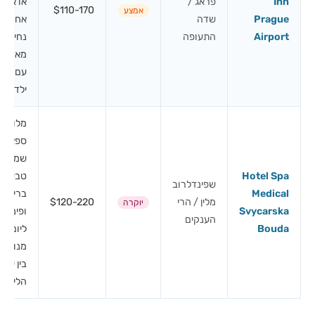
Inn
פראג /
או אחרו
$110-170
אמצע
Prague
שדה
אחרי
Airport
התעופה
נחיתה
מאוחר
עם
ילדים.
מלון
ספא
שמשלב
Hotel Spa
טבע עם
שפינדלרוב
Medical
בריכה
מלין / הרי
$120-220
יוקרה
Svycarska
ופינוק
הענקים
Bouda
ליום
מנוחה
בין ימי
הליכה.