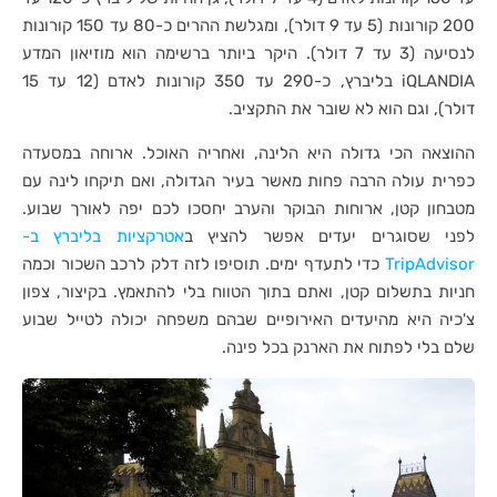
200 קורונות (5 עד 9 דולר), ומגלשת ההרים כ-80 עד 150 קורונות
לנסיעה (3 עד 7 דולר). היקר ביותר ברשימה הוא מוזיאון המדע
iQLANDIA בליברץ, כ-290 עד 350 קורונות לאדם (12 עד 15
דולר), וגם הוא לא שובר את התקציב.
ההוצאה הכי גדולה היא הלינה, ואחריה האוכל. ארוחה במסעדה
כפרית עולה הרבה פחות מאשר בעיר הגדולה, ואם תיקחו לינה עם
מטבחון קטן, ארוחות הבוקר והערב יחסכו לכם יפה לאורך שבוע.
לפני שסוגרים יעדים אפשר להציץ ב
אטרקציות בליברץ ב-
TripAdvisor
כדי לתעדף ימים. תוסיפו לזה דלק לרכב השכור וכמה
חניות בתשלום קטן, ואתם בתוך הטווח בלי להתאמץ. בקיצור, צפון
צ'כיה היא מהיעדים האירופיים שבהם משפחה יכולה לטייל שבוע
שלם בלי לפתוח את הארנק בכל פינה.