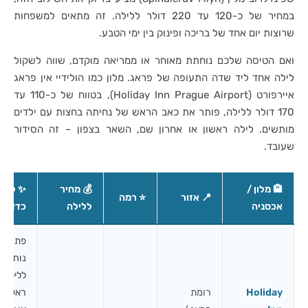
במחיר של כ-120 עד 220 דולר ללילה. זה מתאים למשפחות
שרוצות יום אחד של בריכה ופינוק בין ימי הטבע.
ואם הטיסה שלכם נוחתת מאוחר או ממריאה מוקדם, שווה לשקול
לילה אחד ליד שדה התעופה של פראג. מלון כמו הולידיי אין פראג
איירפורט (Holiday Inn Prague Airport), בטווח של כ-110 עד
170 דולר ללילה, פותר את כאב הראש של נחיתה בחצות עם ילדים
מותשים. לילה ראשון או אחרון שם, השאר בצפון – זה הסידור
שעובד.
🏨 מלון /
💰 מחיר
✨ למה
📍 אזור
⭐ רמה
אכסניה
ללילה
כדאי
פתרון
נוח
ללילה
Holiday
רומת
ראשון