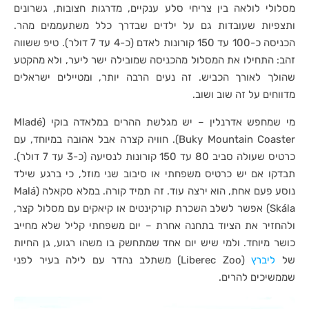
מסלולי לולאה בין צריחי סלע ענקיים, מדרגות חצובות, גשרונים
ותצפיות שעובדות גם על ילדים שבדרך כלל משתעממים מהר.
הכניסה כ-100 עד 150 קורונות לאדם (כ-4 עד 7 דולר). טיפ ששווה
זהב: התחילו את המסלול מהכניסה שמובילה ישר ליער, ולא מהקטע
שהולך לאורך הכביש. זה נעים הרבה יותר, ומטיילים ישראלים
מדווחים על זה שוב ושוב.
מי שמחפש אדרנלין – יש מגלשת ההרים במלאדה בוקי (Mladé
Buky Mountain Coaster). חוויה קצרה אבל אהובה במיוחד, עם
כרטיס שעולה סביב 80 עד 150 קורונות לנסיעה (כ-3 עד 7 דולר).
תבדקו אם יש כרטיס משפחתי או סיבוב שני מוזל, כי ברגע שילד
נוסע פעם אחת, הוא ירצה עוד. זה תמיד קורה. במלא סקאלה (Malá
Skála) אפשר לשלב השכרת קורקינטים או קיאקים עם מסלול קצר,
ולהחזיר את הציוד בתחנה אחרת – יום משפחתי קליל שלא מחייב
כושר מיוחד. ולמי שיש יום אחד שמתחשק בו משהו רגוע, גן החיות
של
ליברץ
(Liberec Zoo) משתלב נהדר עם לילה בעיר לפני
שממשיכים להרים.