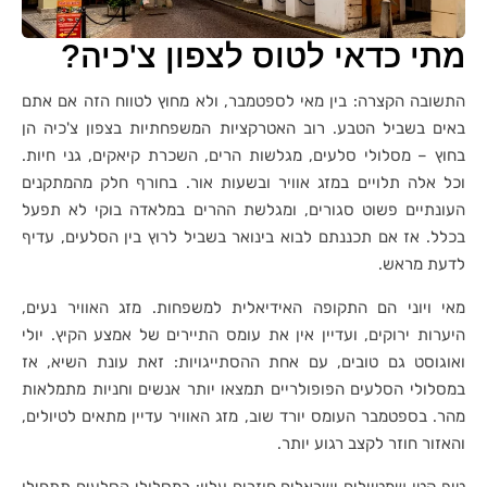
מתי כדאי לטוס לצפון צ'כיה?
התשובה הקצרה: בין מאי לספטמבר, ולא מחוץ לטווח הזה אם אתם
באים בשביל הטבע. רוב האטרקציות המשפחתיות בצפון צ'כיה הן
בחוץ – מסלולי סלעים, מגלשות הרים, השכרת קיאקים, גני חיות.
וכל אלה תלויים במזג אוויר ובשעות אור. בחורף חלק מהמתקנים
העונתיים פשוט סגורים, ומגלשת ההרים במלאדה בוקי לא תפעל
בכלל. אז אם תכננתם לבוא בינואר בשביל לרוץ בין הסלעים, עדיף
לדעת מראש.
מאי ויוני הם התקופה האידיאלית למשפחות. מזג האוויר נעים,
היערות ירוקים, ועדיין אין את עומס התיירים של אמצע הקיץ. יולי
ואוגוסט גם טובים, עם אחת ההסתייגויות: זאת עונת השיא, אז
במסלולי הסלעים הפופולריים תמצאו יותר אנשים וחניות מתמלאות
מהר. בספטמבר העומס יורד שוב, מזג האוויר עדיין מתאים לטיולים,
והאזור חוזר לקצב רגוע יותר.