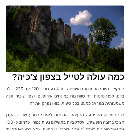
כמה עולה לטייל בצפון צ'כיה?
התקציב היומי הממוצע למשפחה בת 4 נע סביב 120 עד 220 דולר
ביום, לפני טיסות. זה טווח נוח במונחים אירופיים, וצפון צ'כיה זולה
משמעותית מפראג כמעט בכל סעיף. בואו נפרק את זה.
הכניסות הן ההפתעה הנעימה. הכניסה לאתרי הטבע של גן העדן
הצ'כי ברובה חופשית, ואטרקציות בתשלום נעות נמוך: פרחוב כ-100
עד 150 קורונות לאדם (4 עד 7 דולר), גן החיות של ליברץ כ-120 עד