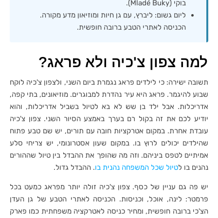
בוקי (Mladé Buky).
ליום גשום: ליברץ, עם גן חיות ומוזיאון מדע מקורה.
הכניסה לאתרי הטבע ברובה חופשית.
למה צפון צ'כיה ולא פראג?
תשובה ישירה: כי לילדים פראג נגמרת ביום השני, ולצפון צ'כיה לוקח
שבוע להיגמר. פראג היא עיר נהדרת למבוגרים. מוזיאונים, בתי קפה,
אדריכלות. אבל ילד בן שש לא בא לטיול בשביל אדריכלות, והוא
יודיע לכם את זה בקול רם בערך באמצע הסיור השני. צפון צ'כיה
עובדת אחרת. במקום אטרקציות חובה עם תורים, יש שם טבע פתוח
שהילדים יכולים לרוץ בו. במקום שעון אסטרונומי, יש צריחי סלע
אמיתיים לטפס ביניהם. וזה מה שהופך את ההבדל בין טיול שההורים
נהנים בו ל
טיול שכל המשפחה נהנית בו
. ההבדל גדול.
יש פה גם עניין של כסף. צפון צ'כיה זולה יותר מפראג כמעט בכל
פרמטר: לינה, אוכל, וכניסות. הכניסה לאתרי הטבע של גן העדן
הצ'כי ברובה חופשית, ומחיר כניסה לאטרקציה משפחתית כמו פארק