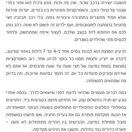
תשובה ישירה: ברכב שכור, ואין פה ויכוח. צפון צ'כיה הוא אזור כפרי
שבנוי על טיולי כוכב, והאטרקציות מפוזרות בין כפרים, יערות וטירות
שלא תמיד מחוברים בתחבורה ציבורית נוחה. בלי רכב תבזבזו חצי
מהטיול בהמתנה לאוטובוסים, ועם ילדים זה פשוט לא שווה. רכב נותן
לכם את החופש לזוז בקצב שלכם, לעצור איפה שמתחשק, ולחזור
לבסיס מתי שהילדים נשברים.
הרעיון המנצח הוא לבנות בסיס אחד ל-4 עד 7 לילות באזור טורנוב,
ליברץ או ייצ'ין, ולצאת ממנו כל בוקר לכיוון אחר. רוב האטרקציות
נמצאות בטווח נסיעה של חצי שעה עד שעה מהבסיס, אז אתם לא
אורזים ופורקים מזוודות כל יום. זה חוסך נסיעות ארוכות, וזה בדיוק
מה שמתאים למשפחה.
כמה דברים מעשיים שכדאי לדעת לפני שיוצאים לדרך. בכמה אתרי
טבע יש חניה בתשלום קטן, אז תחזיקו מזומן בקורונות ביד. החניונים
במסלולי הסלעים הפופולריים מתמלאים בשעות הבוקר המאוחרות,
אז הגעה מוקדמת פותרת גם את בעיית החניה. ואם מישהו במשפחה
סובל ממחלת נסיעה, הכבישים בין ההרים מתפתלים לא מעט –
תארזו כדורים נגד בחילות, ותשבו את הרגיש מקדימה.