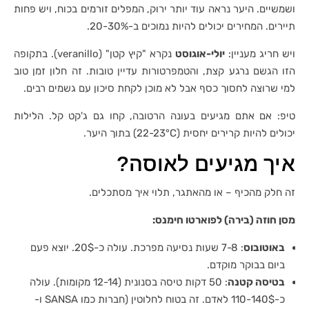
ושמשיים. היער נראה עוד יותר ירוק, המפלים זורמים בכוח, ויש פחות
תיירים. המחירים יכולים להיות נמוכים ב-20-30%.
ויש חריג מעניין:
יולי-אוגוסט
נקרא "קיץ קטן" (veranillo). בתקופה
הזו הגשם נרגע קצת, והטמפרטורות עדיין טובות. זה חלון זמן טוב
למי שרוצה לחסוך כסף אבל לא מוכן לקחת סיכון עם גשמים רבים.
טיפ: אם אתם מגיעים בעונה הרטובה, קחו גם ג'קט קל. הלילות
יכולים להיות קרירים יחסית (22-23°C) בתוך היער.
איך מגיעים לאוסה?
זה חלק מהכיף – או מהאתגר, תלוי איך מסתכלים.
מסן חוזה (בירה) לפוארטו חימנס:
באוטובוס
: 7-8 שעות נסיעה מפרכת. עולה כ-20$. יוצא פעם
ביום בבוקר מוקדם.
בטיסה קטנה
: 50 דקות טיסה בסנונית (12-14 מקומות). עולה
כ-110-140$ לאדם. זה בטוח לחלוטין (חברות כמו SANSA ו-