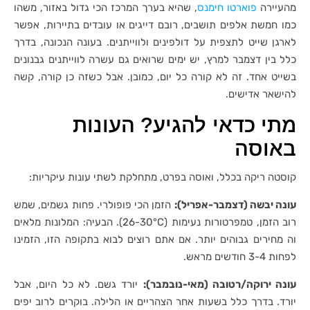
מהעיירה
פוארטו חימנס
, שהיא בערך המרכז הכי גדול באזור, משהו
כמו חמשת אלפים תושבים, רובם דייגים או עובדים בתיירות, אפשר
לארגן שייט לתצפית על דולפינים ולווייתנים. בעונה הנכונה, בדרך
כלל בין דצמבר למרץ, יש ימים שרואים גם עשרה לווייתנים גבנונים
בשייט אחד. זה לא קורה כל יום, כמובן. אבל כשזה כן קורה, קשה
להישאר אדישים.
מתי כדאי להגיע? העונות
באוסה
קוסטה ריקה בכלל, ואוסה בפרט, מתחלקת לשתי עונות עיקריות:
עונה יבשה (דצמבר-אפריל):
הזמן הכי פופולרי. פחות גשמים, שמש
רוב הזמן, טמפרטורות נעימות (26-30°C). הבעיה: המלונות מלאים
וה מחירים גבוהים יותר. אם אתם רוצים לבוא בתקופה הזו, הזמינו
לפחות 3-4 חודשים מראש.
עונה ירוקה/רטובה (מאי-נובמבר):
יורד גשם. לא כל היום, אבל
יורד. בדרך כלל בשעות אחר הצהריים או הלילה. בוקרים לרוב יפים