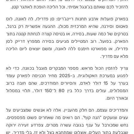
להזכיר לכם שאתם בג’ונגל אמיתי, וכל הליכה הופכת לאתגר קטן.
בפארק פועלות ארבע תחנות ריינג’רים: סן פדרילו, לה לאונה, לוס
פאטוס וסירנה, שהיא המרכזית מכולן. ההגעה אפשרית רק ברגל,
בטרקים של כמה שעות, בסירה, או בטיסה קצרה לנחתת קטנה בתוך
הפארק. בפועל, רוב המטיילים מגיעים בסירה ממפרץ דרייק לסן
פדרילו, או מפוארטו חימנס ללה לאונה, ומשם יוצאים ליום הליכה
מלא עם מדריך.
צריך להזמין הכול מראש. מספר המבקרים מוגבל בכוונה, כדי לא
לפגוע במערכת האקולוגית. ב-2025 מחיר הכניסה לפארק עומד
בערך על 15 דולר לאדם, והסיורים המודרכים, שהם חובה ברוב
המסלולים, עולים בדרך כלל בין 80 ל־150 דולר, תלוי במסלול
ובאורך היום.
והמדריכים עצמם, הם חלק מהעניין. אלה לא אנשים שמצביעים על
עצים וצועקים “הנה קוף”. הם רואים מה שאחרים פשוט מפספסים.
נחש שמכורבל על ענף בגובה עשרה מטרים, צפרדע זעירה ירוקה
שנבלעת בתוך העלים, אוצלוט שמתחבא בצל ולא זז. בלי מדריך, יש