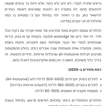
נראים אחרת לגמרי. לא זהב ולא כסף, אלא חיות בר ונופים שקשה
להתעלם מהם. לא במקרה רוב הזוגות שמגיעים לאוסה בוחרים
להישאר כאן, גם כי האזור יפה במיוחד וגם כי נמצאים בו כמה
מהלודג’ים הכי טובים במדינה.
הלודג’ים עצמם רחוקים מאוד מהרעיון של ספא יוקרתי עם ג’קוזי בכל
חדר. זה יותר כיוון של ecolodge אלגנטי. בקתות עץ או בטון, קירות
שנפתחים לגמרי אל הנוף, מקלחות גשם חיצוניות, מיטות באמת
נוחות, ומסעדה אחת משותפת שבה אוכלים כולם. בחלק מהמקומות
מציעים חבילות all-inclusive שכוללות ארוחות, סיורים והסעות. זה
בדרך כלל משתלם, פשוט כי אין ממש אלטרנטיבות לאכול בחוץ.
רמת מחירים ב-2025:
לודג'ים בוטיק יוקרתיים: 300-600$ ללילה לזוג (All-Inclusive)
לודג'ים בינוניים: 180-300$ ללילה (לפעמים ארוחות נפרדות)
מקומות תקציביים פשוטים: 80-150$ ללילה
הלודג'ים הפופולריים ביותר נמלאים חודשים מראש, במיוחד בעונת