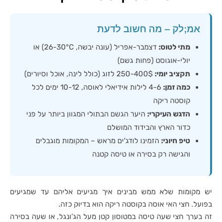
אמ;לק – מה חשוב לדעת
מתי לטוס:
דצמבר-אפריל (עונה יבשה, 26-30°C) או
יולי-אוגוסט (פחות גשם)
תקציב יומי:
250-400$ לזוג (כולל לינה, אוכל וסיורים)
כמה זמן:
4-6 לילות אידיאלי לאוסה, 10-12 ימים לכל
קוסטה ריקה
הדגש העיקרי:
היער הגשם הבתולי המגוון ביותר על פני
כדור הארץ והבידוד המושלם
טיפ חיוני:
הזמינו לודג'ים מראש – המקומות מוגבלים
והגישה רק בסירה או טיסה קטנה
יש מקומות שלא ממש מבינים איך מגיעים אליהם עד שמגיעים
בפועל. חצי האי אוסה בקוסטה ריקה הוא בדיוק כזה.
זה בערך חצי שעה טיסה במטוסון קטן מעל הג’ונגל, או שעה בסירה