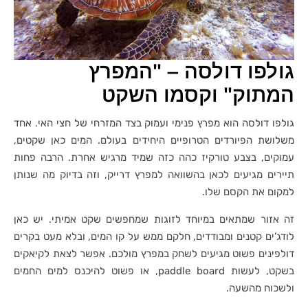
גולפו דולסה – "המפרץ
המתוק" וקסמו השקט
גולפו דולסה הוא מפרץ פנימי ועמוק בצד המזרחי של חצי האי. אחד
משלושת הפיורדים הטרופיים היחידים בעולם. המים כאן שקטים,
עמוקים, בצבע טורקיז כהה כזה שמיד מרגיש אחרת. הרבה פחות
תיירים מגיעים לכאן בהשוואה למפרץ דרייק, וזה בדיוק מה שנותן
למקום את הקסם שלו.
זה אזור שמתאים במיוחד לזוגות שמחפשים שקט אמיתי. יש כאן
לודג’ים קטנים ומבודדים, חלקם ממש על קו המים, ובלא מעט בקרים
דולפינים פשוט מגיעים לשחק במפרץ מולכם. אפשר לצאת לקיאקים
בשקט, לעשות paddle board, או פשוט להיכנס למים החמים
ולשכוח מהשעה.