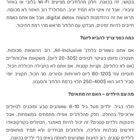
בקושי. זה בכוונה. חלק מהלודג'ים מציעים Wi-Fi בלובי או באזור
ציבורי, אבל זה איטי ולא תמיד יציב. הסלולר? רוב האזור לא מכוסה.
תראו את זה כהזדמנות לעשות digital detox. אבל אם אתם באמת
חייבים להיות זמינים, תבדקו עם הלודג' מראש מהי רמת החיבור.
כמה כסף צריך להביא ליום?
אם אתם נשארים בלודג' All-Inclusive, רוב ההוצאות מכוסות.
תצטרכו מזומן בעיקר לטיפים (20-30$ ליום), משקאות אלכוהוליים
(אם לא כלולים), וקניות קטנות. אם אתם לא בחבילה הכוללת הכול,
תוסיפו עוד 80-120$ ליום לארוחות וסיורים. סך הכול, תקציב יומי
סביר לזוג הוא 250-400$ תלוי ברמת הלודג' והסגנון.
מה עם הילדים – האם זה מתאים?
תלוי בגיל. ילדים מעל גיל 8-10 שאוהבים טבע ומוכנים לטיולים
ארוכים? בהחלט. חלק מהלודג'ים אפילו מתמחים במשפחות. אבל
תינוקות וילדים קטנים? זה יכול להיות מאתגר. הטיולים בקורקובאדו
דורשים סבלנות והליכה, והלודג'ים מבודדים ולא תמיד מותאמים
לילדים קטנים. רוב הזוגות שמגיעים לאוסה באים בלי ילדים בכוונה.