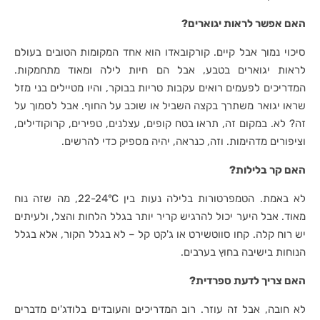
האם אפשר לראות יגוארים?
סיכוי נמוך אבל קיים. קורקובאדו הוא אחד המקומות הטובים בעולם
לראות יגוארים בטבע, אבל הם חיות לילה ומאוד מתחמקות.
המדריכים לפעמים רואים עקבות טריות בבוקר, והיו מטיילים בני מזל
שראו יגואר משתרך בקצה השביל או שוכב על החוף. אבל לסמוך על
זה? לא. במקום זה, תראו בטח קופים, עצלנים, טפירים, קרוקודילים,
וציפורים מדהימות. וזה, כנראה, יהיה מספיק כדי להרשים.
האם קר בלילות?
לא באמת. הטמפרטורות בלילה נעות בין 22-24°C, מה שזה נוח
מאוד. אבל היער יכול להרגיש קריר יותר בגלל הלחות והצל, ולעיתים
יש רוח קלה. קחו סווטשירט או ג'קט קל – לא בגלל הקור, אלא בגלל
הנוחות בישיבה בחוץ בערבים.
האם צריך לדעת ספרדית?
לא חובה, אבל זה עוזר. רוב המדריכים והעובדים בלודג'ים מדברים