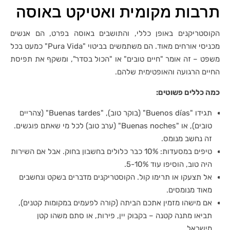
תרבות מקומית ואטיקט באוסה
הקוסטריקנים באופן כללי, והתושבים באוסה בפרט, הם אנשים
מכניסי אורחים מאוד. הם משתמשים בביטוי "Pura Vida" כמעט בכל
משפט – זה אומר "חיים טובים" או "הכול בסדר", ומשקף את תפיסת
החיים הרגועה והאופטימית שלהם.
כמה כללים פשוטים:
תגידו "Buenos días" (בוקר טוב), "Buenas tardes" (צהריים
טובים), או "Buenas noches" (ערב טוב) לכל מי שאתם פוגשים.
זה נחשב מנומס.
טיפים במסעדות: 10% כבר כלולים בחשבון בחוק. אבל אם השירות
היה טוב, הוסיפו עוד 5-10%.
אל תצעקו או תרימו קול. הקוסטריקנים מדברים בשקט ונחשבים
מאוד מנומסים.
אם מישהו מזמין אתכם הביתה (קורה לפעמים במקומות קטנים),
תביאו מתנה קטנה – בקבוק יין, פירות, או סתם משהו קטן
מישראל.