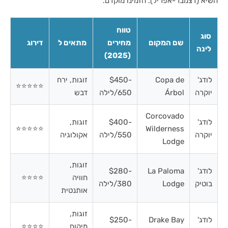
השיא (דצמבר-אפריל). הזמינו מוקדם.
טווח
סוג
שם המקום
מחירים
מתאים ל
דירוג
לינה
(2025)
לודג'
Copa de
$450-
זוגות, ירח
⭐⭐⭐⭐⭐
יוקרה
Árbol
650/לילה
דבש
Corcovado
לודג'
$400-
זוגות,
⭐⭐⭐⭐⭐
Wilderness
יוקרה
550/לילה
אקולוגיה
Lodge
זוגות,
לודג'
La Paloma
$280-
חוויה
⭐⭐⭐⭐
בוטיק
Lodge
380/לילה
אותנטית
זוגות,
לודג'
Drake Bay
$250-
מיקום
⭐⭐⭐⭐