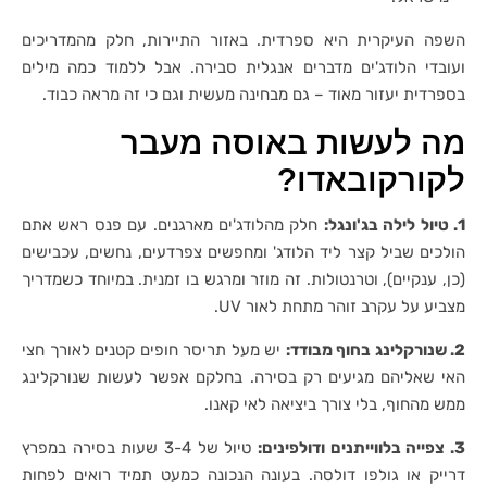
השפה העיקרית היא ספרדית. באזור התיירות, חלק מהמדריכים
ועובדי הלודג'ים מדברים אנגלית סבירה. אבל ללמוד כמה מילים
בספרדית יעזור מאוד – גם מבחינה מעשית וגם כי זה מראה כבוד.
מה לעשות באוסה מעבר
לקורקובאדו?
1. טיול לילה בג'ונגל:
חלק מהלודג'ים מארגנים. עם פנס ראש אתם
הולכים שביל קצר ליד הלודג' ומחפשים צפרדעים, נחשים, עכבישים
(כן, ענקיים), וטרנטולות. זה מוזר ומרגש בו זמנית. במיוחד כשמדריך
מצביע על עקרב זוהר מתחת לאור UV.
2. שנורקלינג בחוף מבודד:
יש מעל תריסר חופים קטנים לאורך חצי
האי שאליהם מגיעים רק בסירה. בחלקם אפשר לעשות שנורקלינג
ממש מהחוף, בלי צורך ביציאה לאי קאנו.
3. צפייה בלווייתנים ודולפינים:
טיול של 3-4 שעות בסירה במפרץ
דרייק או גולפו דולסה. בעונה הנכונה כמעט תמיד רואים לפחות