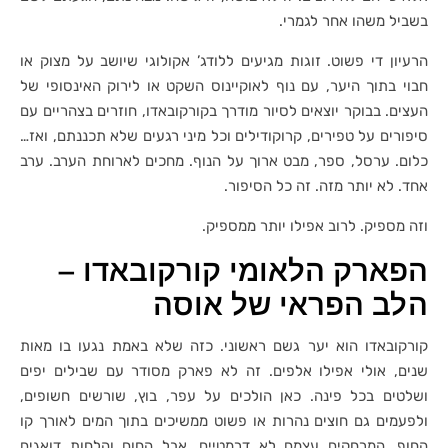
בשביל משהו אחר לגמרי.
הרעיון די פשוט. זוגות מגיעים ללודג’ אקולוגי שיושב על מצוק או
חבוי בתוך היער, עם נוף לאוקיינוס השקט או לירוק האינסופי של
העצים. בבוקר יוצאים לסיור מודרך בקורקובאדו, חוזרים בצהריים עם
סיפורים על טפירים, קרוקודילים וכל מיני רגעים שלא תכננתם, ואז…
כלום. ערסל, ספר, מבט ארוך על הנוף. מחכים לארוחת הערב. ערב
אחד. לא יותר מזה. זה כל הסיפור.
וזה מספיק. לרוב אפילו יותר ממספיק.
הפארק הלאומי קורקובאדו –
הלב הפראי של אוסה
קורקובאדו הוא יער גשם ראשוני. כזה שלא באמת נגעו בו מאות
שנים, אולי אפילו אלפים. זה לא פארק מסודר עם שבילים יפים
ושלטים בכל פינה. כאן הולכים על עפר, בוץ, שורשים חשופים,
ולפעמים גם חוצים נהרות או פשוט ממשיכים בתוך המים לאורך קו
החוף. המרחקים עצמם לא דרמטיים, אבל החום והלחות דואגים