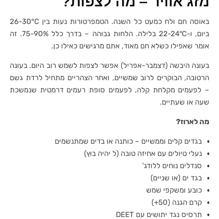
מזג אוויר – מה לצפות?
באוסה חם ולח כמעט כל השנה. הטמפרטורות נעות בין 26-30°C
ביום, ו-22-24°C בלילה. הלחות גבוהה – בדרך כלל 75-90%. זה
אומר שאפילו כשלא חם מאוד, אתם מרגישים כאילו כן.
בעונה היבשה (דצמבר-אפריל) אפשר לצפות לשמש רוב היום. בעונה
הרטובה, הבוקרים לרוב שמשיים, ואחר הצהריים מתחיל לרדת גשם
– לפעמים מקלחת קלה, לפעמים סופת רעמים דרמטית שנמשכת
שעה או שעתיים.
מה לארוז?
בגדים קלים וממשיים – כותנה או בדים שמתנשמים
נעלי טיולים עם אחיזה טובה (ל יהיה בוץ)
סנדלים נוחים ללודג'
בגד ים (או שניים)
כובע ומשקפי שמש
קרם הגנה (50+)
תרסיס נגד יתושים עם DEET