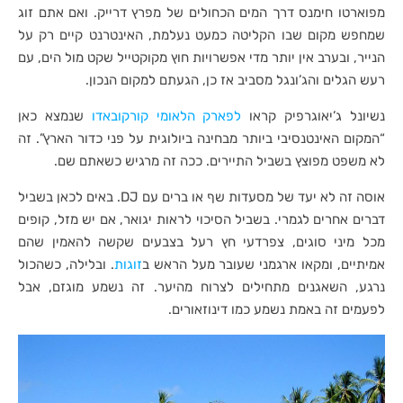
מפוארטו חימנס דרך המים הכחולים של מפרץ דרייק. ואם אתם זוג
שמחפש מקום שבו הקליטה כמעט נעלמת, האינטרנט קיים רק על
הנייר, ובערב אין יותר מדי אפשרויות חוץ מקוקטייל שקט מול הים, עם
רעש הגלים והג’ונגל מסביב אז כן, הגעתם למקום הנכון.
נשיונל ג’יאוגרפיק קראו
לפארק הלאומי קורקובאדו
שנמצא כאן
“המקום האינטנסיבי ביותר מבחינה ביולוגית על פני כדור הארץ”. זה
לא משפט מפוצץ בשביל התיירים. ככה זה מרגיש כשאתם שם.
אוסה זה לא יעד של מסעדות שף או ברים עם DJ. באים לכאן בשביל
דברים אחרים לגמרי. בשביל הסיכוי לראות יגואר, אם יש מזל, קופים
מכל מיני סוגים, צפרדעי חץ רעל בצבעים שקשה להאמין שהם
אמיתיים, ומקאו ארגמני שעובר מעל הראש ב
זוגות
. ובלילה, כשהכול
נרגע, השאגנים מתחילים לצרוח מהיער. זה נשמע מוגזם, אבל
לפעמים זה באמת נשמע כמו דינוזאורים.