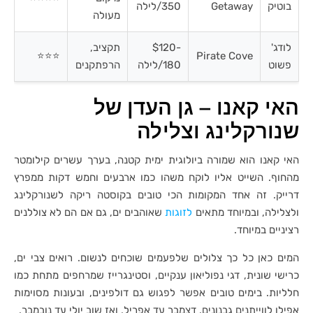
בוטיק
Getaway
350/לילה
מעולה
לודג'
$120-
תקציב,
⭐⭐⭐
Pirate Cove
פשוט
180/לילה
הרפתקנים
האי קאנו – גן העדן של
שנורקלינג וצלילה
האי קאנו הוא שמורה ביולוגית ימית קטנה, בערך עשרים קילומטר
מהחוף. השייט אליו לוקח משהו כמו ארבעים וחמש דקות ממפרץ
דרייק. זה אחד המקומות הכי טובים בקוסטה ריקה לשנורקלינג
ולצלילה, ובמיוחד מתאים
לזוגות
שאוהבים ים, גם אם הם לא צוללנים
רציניים במיוחד.
המים כאן כל כך צלולים שלפעמים שוכחים לנשום. רואים צבי ים,
כרישי שונית, דגי נפוליאון ענקיים, וסטינגרייז שמרחפים מתחת כמו
חלליות. בימים טובים אפשר לפגוש גם דולפינים, ובעונות מסוימות
אפילו לווייתנים גבנונים. דצמבר עד אפריל, ואז שוב יולי עד נובמבר.